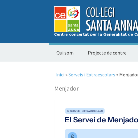
Qui som
Projecte de centre
Esteu aquí
Inici
»
Serveis i Extraescolars
» Menjado
Menjador