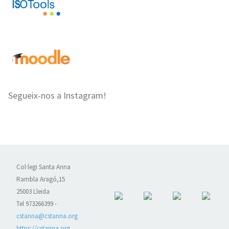
Segueix-nos a Instagram!
Col·legi Santa Anna
Rambla Aragó,15
25003 Lleida
Tel 973266399 -
cstanna@cstanna.org
https://cstanna.org