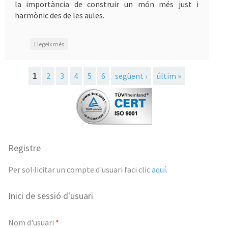
la importància de construir un món més just i
harmònic des de les aules.
sobre Celebrem el dia de la Pau
Llegeix més
Pàgines
1
2
3
4
5
6
següent ›
últim »
Registre
Per sol·licitar un compte d'usuari faci clic
aquí
.
Inici de sessió d'usuari
Nom d'usuari
*