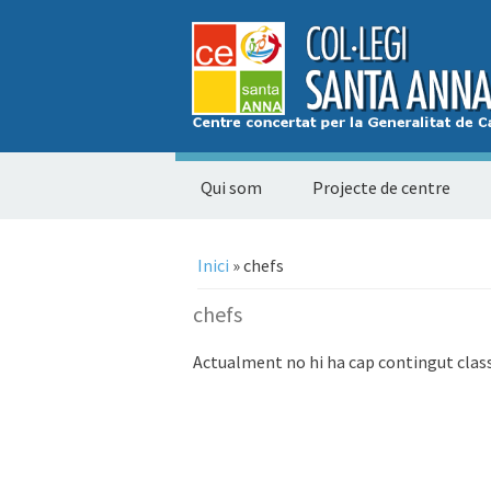
Qui som
Projecte de centre
Esteu aquí
Inici
» chefs
chefs
Actualment no hi ha cap contingut clas